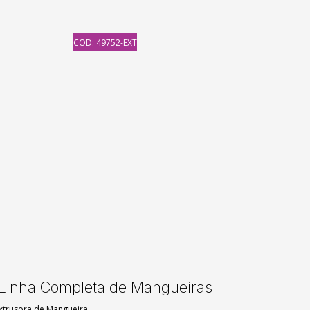
COD: 49752-EXT
Linha Completa de Mangueiras
xtrusora de Mangueira