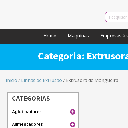
Search
for:
Home
Maquinas
Empresas à 
Categoria:
Extrusor
Início
/
Linhas de Extrusão
/ Extrusora de Mangueira
CATEGORIAS
Aglutinadores
Alimentadores