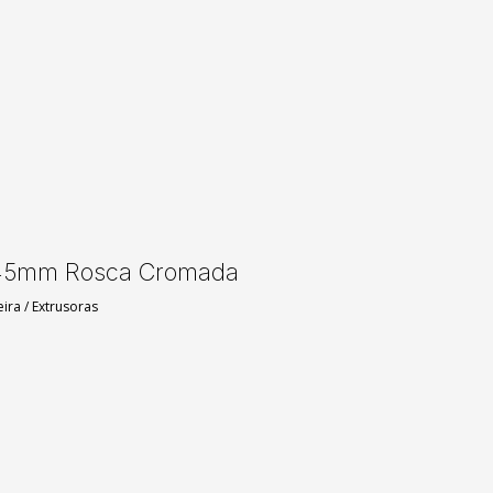
 45mm Rosca Cromada
eira
/
Extrusoras