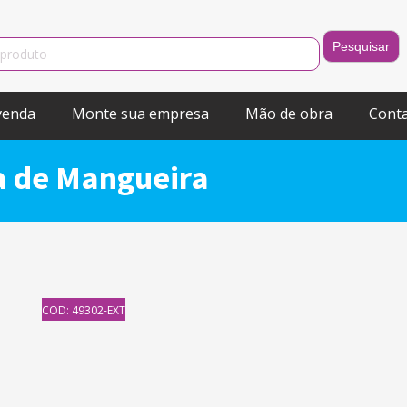
venda
Monte sua empresa
Mão de obra
Cont
a de Mangueira
COD: 49302-EXT