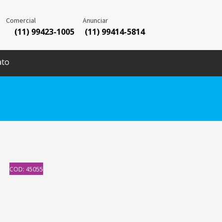
Comercial
Anunciar
(11) 99423-1005
(11) 99414-5814
ato
COD: 45055