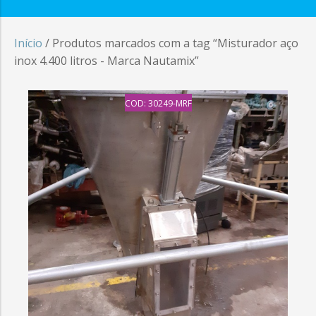
Início
/ Produtos marcados com a tag “Misturador aço
inox 4.400 litros - Marca Nautamix”
COD: 30249-MRF