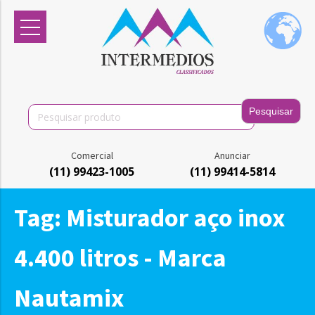
Search
for:
Comercial
Anunciar
(11) 99423-1005
(11) 99414-5814
Tag:
Misturador aço inox
4.400 litros - Marca
Nautamix