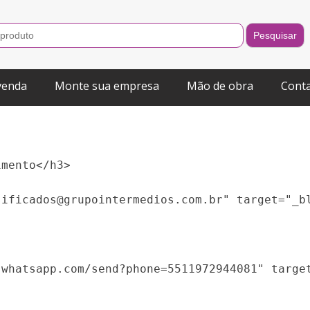
venda
Monte sua empresa
Mão de obra
Cont
mento</h3>     

ificados@grupointermedios.com.br" target="_bl
whatsapp.com/send?phone=5511972944081" target