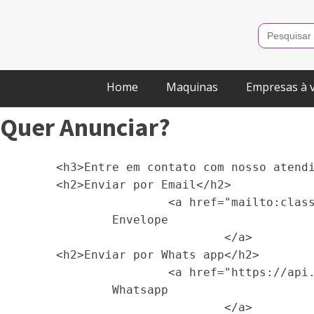
Search
for:
Home
Maquinas
Empresas à 
Quer Anunciar?
        <h3>Entre em contato com nosso atendi
        <h2>Enviar por Email</h2>       

                        <a href="mailto:class
                Envelope

                                </a>

        <h2>Enviar por Whats app</h2>       

                        <a href="https://api.
                Whatsapp

                                </a>
