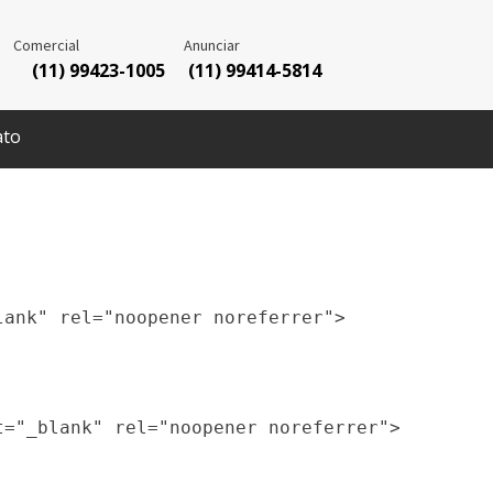
Comercial
Anunciar
(11) 99423-1005
(11) 99414-5814
ato
ank" rel="noopener noreferrer">

="_blank" rel="noopener noreferrer">
