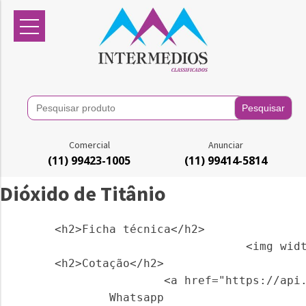
Search
for:
Comercial
Anunciar
(11) 99423-1005
(11) 99414-5814
Dióxido de Titânio
        <h2>Ficha técnica</h2>      

                                    <img wid
        <h2>Cotação</h2>        

                        <a href="https://api.
                Whatsapp
