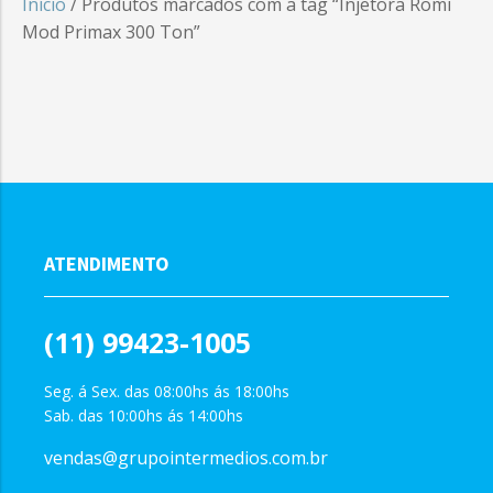
Início
/ Produtos marcados com a tag “Injetora Romi
Mod Primax 300 Ton”
ATENDIMENTO
(11) 99423-1005
Seg. á Sex. das 08:00hs ás 18:00hs
Sab. das 10:00hs ás 14:00hs
vendas@grupointermedios.com.br