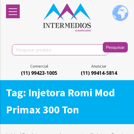
Search
for:
Comercial
Anunciar
(11) 99423-1005
(11) 99414-5814
Tag:
Injetora Romi Mod
Primax 300 Ton