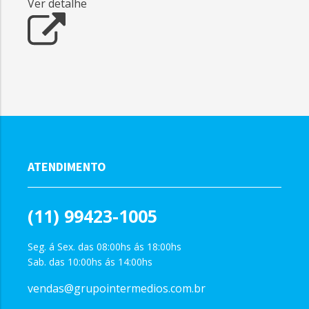
Ver detalhe
ATENDIMENTO
(11) 99423-1005
Seg. á Sex. das 08:00hs ás 18:00hs
Sab. das 10:00hs ás 14:00hs
vendas@grupointermedios.com.br