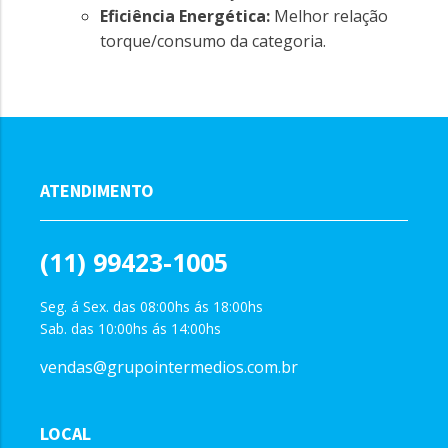
Eficiência Energética:
Melhor relação
torque/consumo da categoria.
ATENDIMENTO
(11) 99423-1005
Seg. á Sex. das 08:00hs ás 18:00hs
Sab. das 10:00hs ás 14:00hs
vendas@grupointermedios.com.br
LOCAL