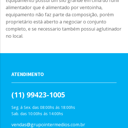
Equipamento possui um silo grande em cima do funil
alimentador que é alimentado por ventoinha,
equipamento não faz parte da composição, porém
proprietário está aberto a negociar o conjunto
completo, e se necessario também possui aglutinador
no local.
ATENDIMENTO
(11) 99423-1005
Seg. á Sex. das 08:00hs ás 18:00hs
Sab. das 10:00hs ás 14:00hs
vendas@grupointermedios.com.br