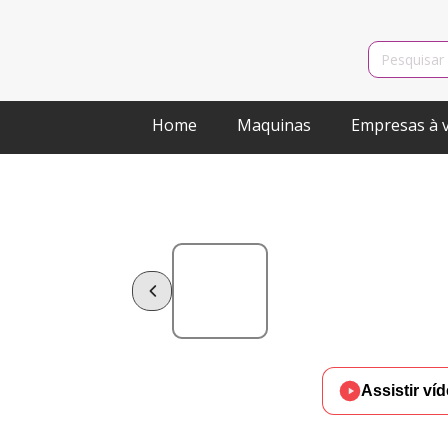
Search
for:
Home
Maquinas
Empresas à 
Assistir ví