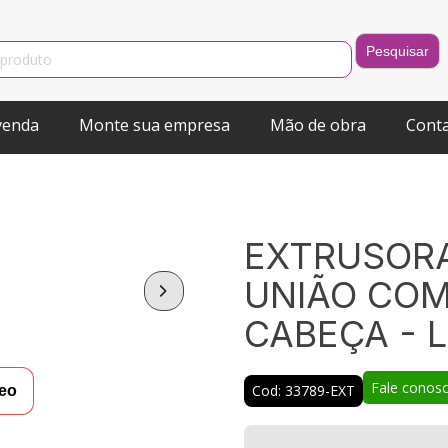
venda
Monte sua empresa
Mão de obra
Cont
EXTRUSORA
UNIÃO COM
CABEÇA - 
Fale conos
Cod: 33789-EXT
deo