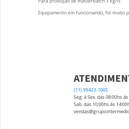
Para produção de masterbatch 3 kg/h;
Equipamento em funcionando, foi muito p
ATENDIMEN
(11) 99423-1005
Seg. á Sex. das 08:00hs ás
Sab. das 10:00hs ás 14:00
vendas@grupointermedio