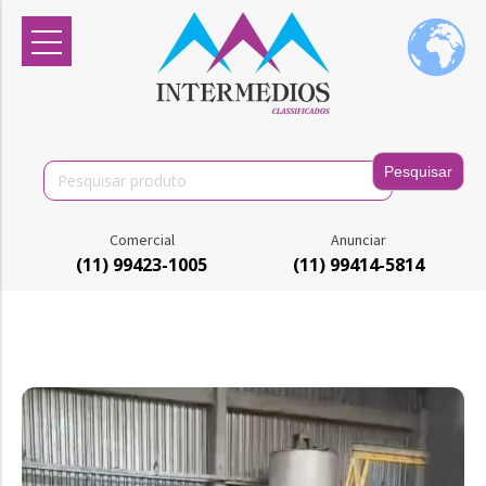
Search
for:
Comercial
Anunciar
(11) 99423-1005
(11) 99414-5814