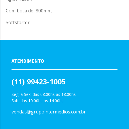
Com boca de 800mm;
Softstarter.
ATENDIMENTO
(11) 99423-1005
Seg. á Sex. das 08:00hs ás 18:00hs
Sab. das 10:00hs ás 14:00hs
vendas@grupointermedios.com.br