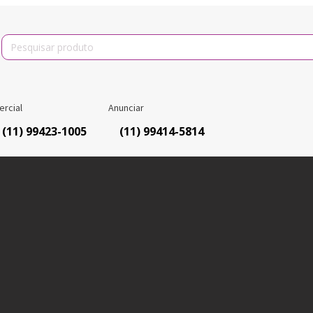
Search
for:
rcial
Anunciar
(11) 99423-1005
(11) 99414-5814