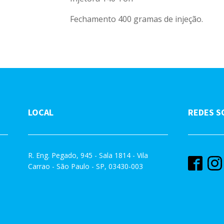
Fechamento 400 gramas de injeção.
LOCAL
REDES S
R. Eng. Pegado, 945 - Sala 1814 - Vila
Carrao - São Paulo - SP, 03430-003