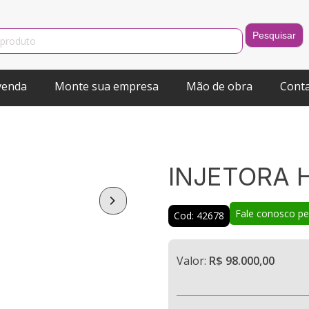
venda
Monte sua empresa
Mão de obra
Cont
INJETORA 
Fale conosco p
Cod: 42678
Valor:
R$ 98.000,00