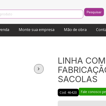
venda
Monte sua empresa
Mão de obra
Cont
LINHA COM
FABRICAÇÃ
SACOLAS
Fale conosco p
Cod: 46420