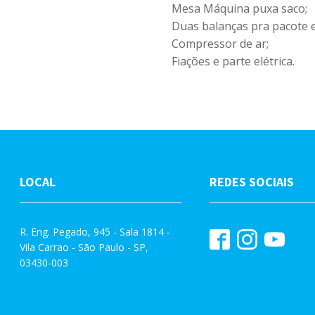
Mesa Máquina puxa saco;
Duas balanças pra pacote 
Compressor de ar;
Fiações e parte elétrica.
LOCAL
REDES SOCIAIS
R. Eng. Pegado, 945 - Sala 1814 -
Vila Carrao - São Paulo - SP,
03430-003