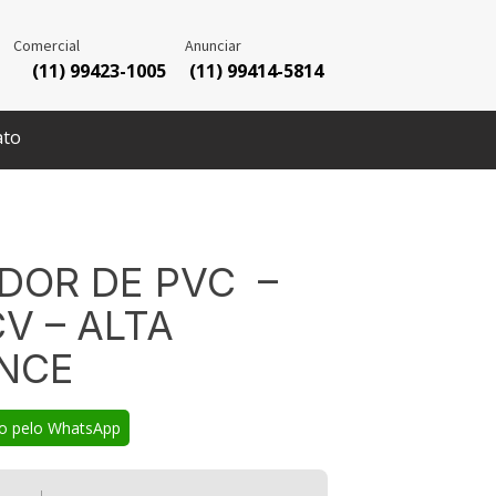
Comercial
Anunciar
(11) 99423-1005
(11) 99414-5814
ato
DOR DE PVC –
V – ALTA
NCE
o pelo WhatsApp