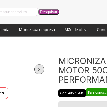
venda
Monte sua empresa
Mão de obra
Cont
MICRONIZA
MOTOR 50C
PERFORMA
Fale conosc
Cod: 48679-MC
deo