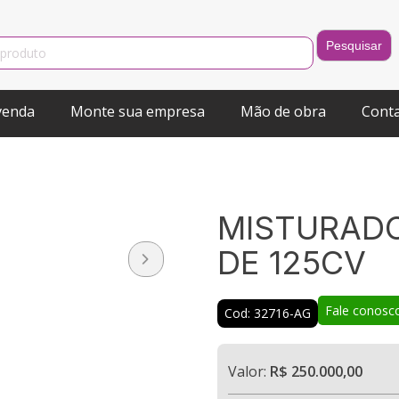
venda
Monte sua empresa
Mão de obra
Cont
MISTURAD
DE 125CV
Fale conosc
Cod: 32716-AG
Valor:
R$ 250.000,00