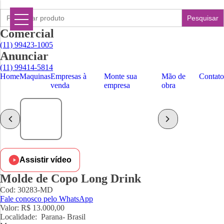
Search
for:
Comercial
(11) 99423-1005
Anunciar
(11) 99414-5814
Home
Maquinas
Empresas à
Monte sua
Mão de
Contato
venda
empresa
obra
Assistir vídeo
Molde de Copo Long Drink
Cod: 30283-MD
Fale conosco pelo WhatsApp
Valor:
R$ 13.000,00
Localidade:
Parana- Brasil