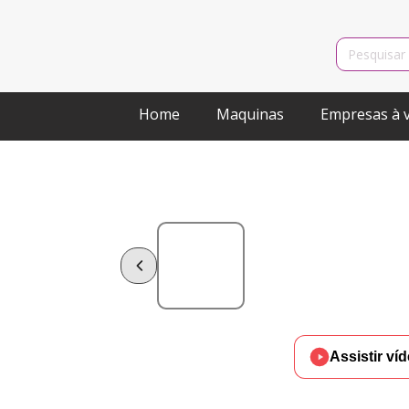
Search
for:
Home
Maquinas
Empresas à 
Assistir ví