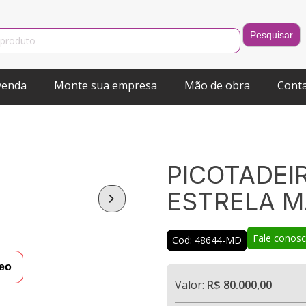
venda
Monte sua empresa
Mão de obra
Cont
PICOTADEI
ESTRELA 
Fale conos
Cod: 48644-MD
deo
Valor:
R$ 80.000,00