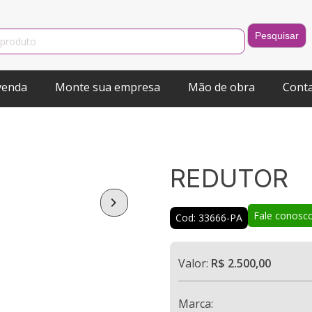
venda
Monte sua empresa
Mão de obra
Cont
REDUTOR
Fale conosc
Cod: 33666-PA
Valor:
R$ 2.500,00
Marca: