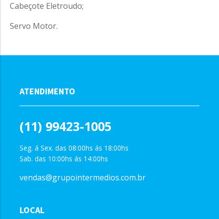
Cabeçote Eletroudo;
Servo Motor.
ATENDIMENTO
(11) 99423-1005
Seg. á Sex. das 08:00hs ás 18:00hs
Sab. das 10:00hs ás 14:00hs
vendas@grupointermedios.com.br
LOCAL