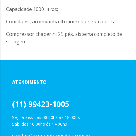
Capacidade 1000 litros;
Com 4 pés, acompanha 4 cilindros pneumáticos;
Compressor chaperini 25 pés, sistema completo de
socagem.
ATENDIMENTO
(11) 99423-1005
Seg. á Sex. das 08:00hs ás 18:00hs
Sab. das 10:00hs ás 14:00hs
vendas@grupointermedios.com.br