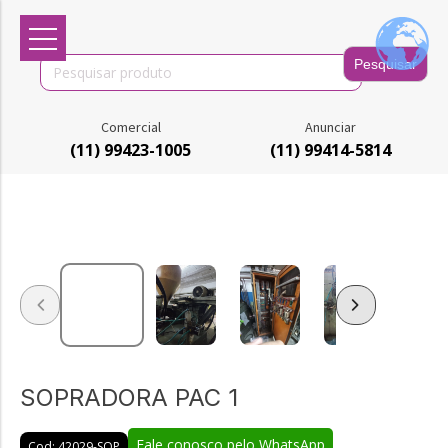
Search
for:
Comercial
Anunciar
(11) 99423-1005
(11) 99414-5814
SOPRADORA PAC 1
Fale conosco pelo WhatsApp
Cod: 42029-SOP