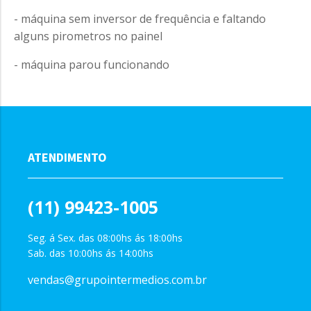
- máquina sem inversor de frequência e faltando
alguns pirometros no painel
- máquina parou funcionando
ATENDIMENTO
(11) 99423-1005
Seg. á Sex. das 08:00hs ás 18:00hs
Sab. das 10:00hs ás 14:00hs
vendas@grupointermedios.com.br