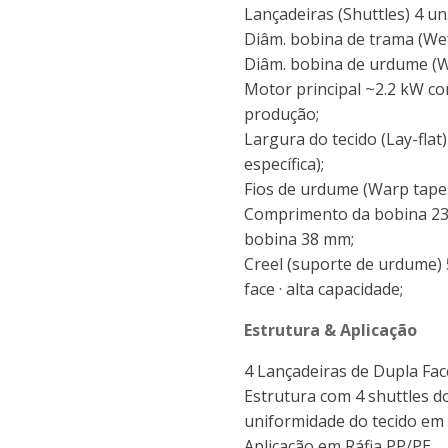
Lançadeiras (Shuttles) 4
un
Diâm. bobina de trama (We
Diâm. bobina de urdume (
Motor principal ~2.2
kW
co
produção;
Largura do tecido (Lay-fla
específica);
Fios de urdume (Warp tape
Comprimento da bobina 2
bobina 38
mm;
Creel (suporte de urdume)
face · alta capacidade;
Estrutura & Aplicação
4 Lançadeiras de Dupla Fac
Estrutura com 4 shuttles d
uniformidade do tecido em 
Aplicação em Ráfia PP/PE