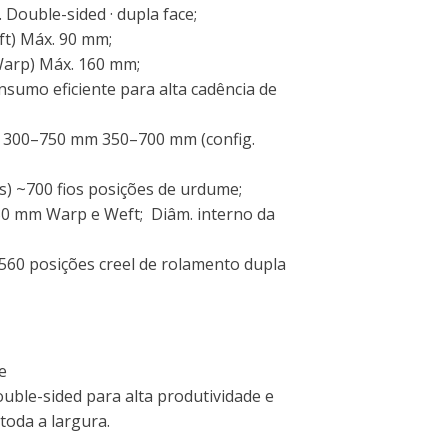
.
Double-sided · dupla face;
ft) Máx. 90
mm;
Warp) Máx. 160
mm;
nsumo eficiente para alta cadência de
t) 300–750
mm
350–700 mm (config.
s) ~700
fios
posições de urdume;
30
mm
Warp e Weft; Diâm. interno da
 560
posições
creel de rolamento dupla
e
ouble-sided para alta produtividade e
toda a largura.