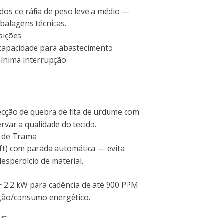
idos de ráfia de peso leve a médio —
balagens técnicas.
sições
 capacidade para abastecimento
ínima interrupção.
e
a
ecção de quebra de fita de urdume com
rvar a qualidade do tecido.
m de Trama
ft) com parada automática — evita
desperdício de material.
 ~2.2 kW para cadência de até 900 PPM
ção/consumo energético.
r: