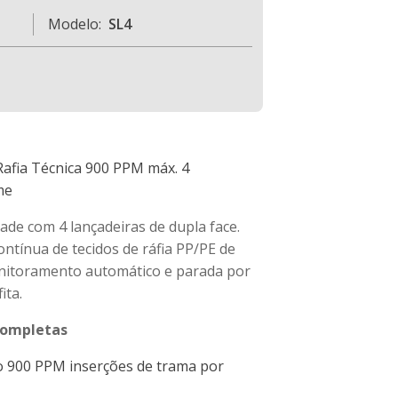
Modelo:
SL4
 Rafia Técnica 900 PPM máx. 4
me
idade com 4 lançadeiras de dupla face.
ntínua de tecidos de ráfia PP/PE de
nitoramento automático e parada por
ita.
Completas
o 900
PPM
inserções de trama por