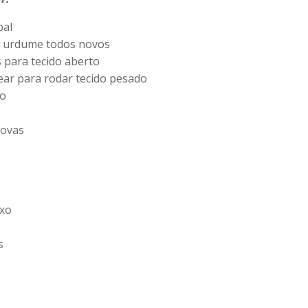
pal
e urdume todos novos
s para tecido aberto
tear para rodar tecido pesado
do
novas
xo
s