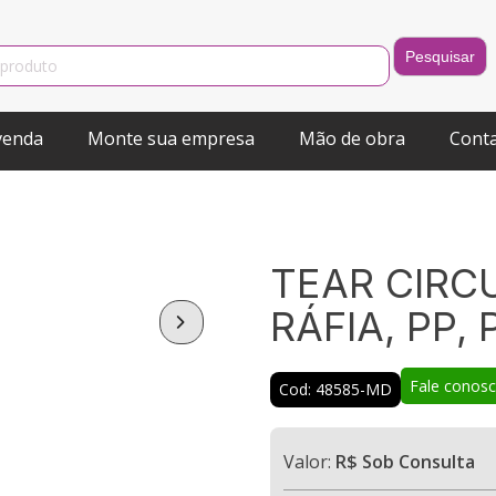
venda
Monte sua empresa
Mão de obra
Cont
TEAR CIRC
RÁFIA, PP, 
Fale conos
Cod: 48585-MD
Valor:
R$ Sob Consulta