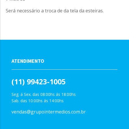
Será necessário a troca de da tela da esteiras.
ATENDIMENTO
(11) 99423-1005
Seg. á Sex. das 08:00hs ás 18:00hs
Sab. das 10:00hs ás 14:00hs
vendas@grupointermedios.com.br