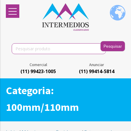
Search
for:
Comercial
Anunciar
(11) 99423-1005
(11) 99414-5814
Categoria:
100mm/110mm