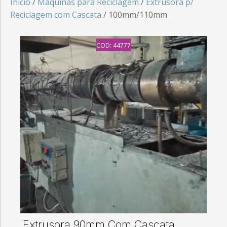
Início
/
Máquinas para Reciclagem
/
Extrusora p/
Reciclagem com Cascata
/ 100mm/110mm
COD: 44777
Extrusora 90mm Com Cascata