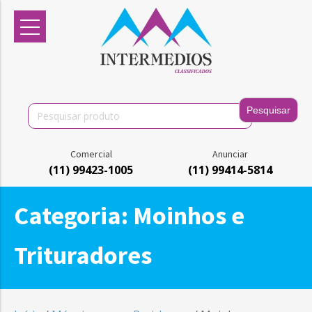
Search
for:
Comercial
Anunciar
(11) 99423-1005
(11) 99414-5814
Categoria:
Moinhos e
Trituradores