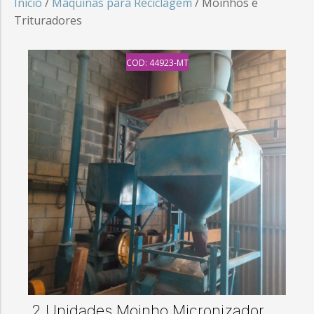
Início
/
Máquinas para Reciclagem
/ Moinhos e
Trituradores
COD: 44923-MT
2 Unidades Moinho Micronizador