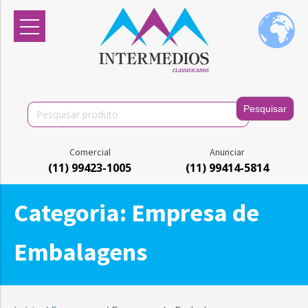
Search
for:
Comercial
Anunciar
(11) 99423-1005
(11) 99414-5814
Categoria:
Empresa de
Embalagens