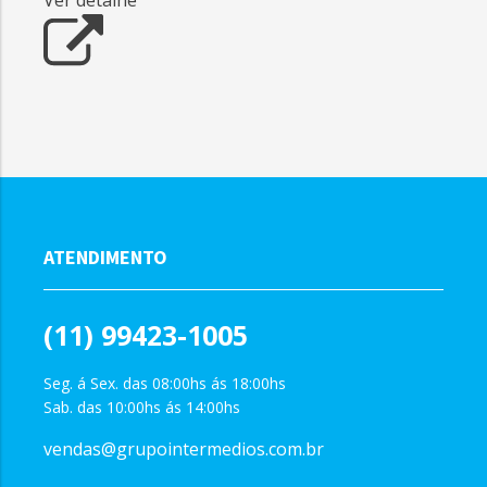
ATENDIMENTO
(11) 99423-1005
Seg. á Sex. das 08:00hs ás 18:00hs
Sab. das 10:00hs ás 14:00hs
vendas@grupointermedios.com.br